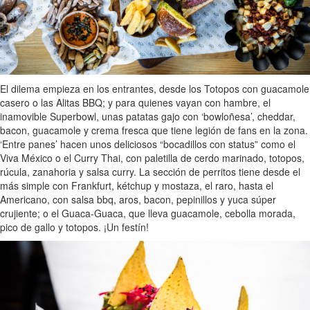
El dilema empieza en los entrantes, desde los Totopos con guacamole
casero o las Alitas BBQ; y para quienes vayan con hambre, el
inamovible Superbowl, unas patatas gajo con ‘bowloñesa’, cheddar,
bacon, guacamole y crema fresca que tiene legión de fans en la zona.
‘Entre panes’ hacen unos deliciosos “bocadillos con status” como el
Viva México o el Curry Thai, con paletilla de cerdo marinado, totopos,
rúcula, zanahoria y salsa curry. La sección de perritos tiene desde el
más simple con Frankfurt, kétchup y mostaza, el raro, hasta el
Americano, con salsa bbq, aros, bacon, pepinillos y yuca súper
crujiente; o el Guaca-Guaca, que lleva guacamole, cebolla morada,
pico de gallo y totopos. ¡Un festín!