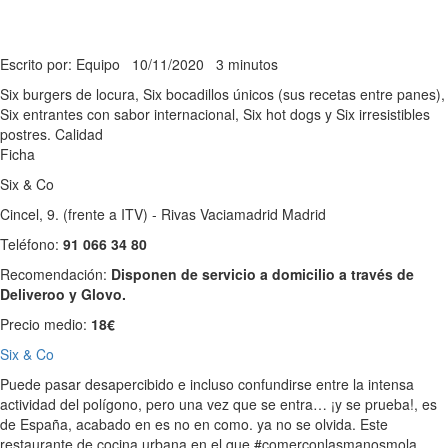
Escrito por: Equipo
10/11/2020
3 minutos
Six burgers de locura, Six bocadillos únicos (sus recetas entre panes),
Six entrantes con sabor internacional, Six hot dogs y Six irresistibles
postres. Calidad
Ficha
Six & Co
Cincel, 9. (frente a ITV) - Rivas Vaciamadrid Madrid
Teléfono:
91 066 34 80
Recomendación:
Disponen de servicio a domicilio a través de
Deliveroo y Glovo.
Precio medio:
18€
Six & Co
Puede pasar desapercibido e incluso confundirse entre la intensa
actividad del polígono, pero una vez que se entra… ¡y se prueba!, es
de España, acabado en es no en como. ya no se olvida. Este
restaurante de cocina urbana en el que #comerconlasmanosmola,