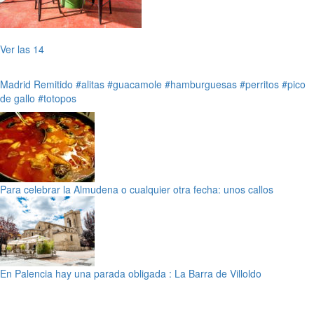
Ver las 14
Madrid
Remitido
#alitas
#guacamole
#hamburguesas
#perritos
#pico
de gallo
#totopos
Para celebrar la Almudena o cualquier otra fecha: unos callos
En Palencia hay una parada obligada : La Barra de Villoldo