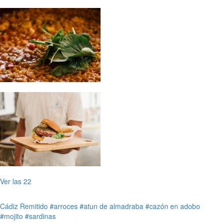
Ver las 22
Cádiz
Remitido
#arroces
#atun de almadraba
#cazón en adobo
#mojito
#sardinas