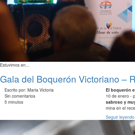
Estuvimos en...
Gala del Boquerón Victoriano – R
Escrito por: Maria Victoria
El boquerón e
Sin comentarios
10 de enero - 
5 minutos
sabroso y muy
mina en el rec
Seguir leyendo