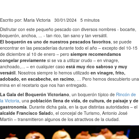
Escrito por: Maria Victoria
30/01/2024
5 minutos
Disfrutar con este pequeño pescado con diversos nombres - bocarte,
boquerón, anchoa, ... - tan rico, tan sano y tan versátil.
El boquerón es uno de nuestros pescados favoritos
, se puede
encontrar en las pescaderías durante todo el año – excepto del 10-15
de diciembre al 10 de enero – pero
siempre recomendamos
congelar previamente
si se va a utilizar crudo – en vinagre,
anchoado,… – en cualquier caso
está muy rico sabroso y muy
versátil
. Nosotros siempre lo hemos utilizado
en vinagre, frito,
adobado, en escabeche, en racimo
, … Pero hemos descubierto una
mina en el recetario que nos han entregado.
La Gala del Boquerón Victoriano
, un boquerón típico de
Rincón de
la Victoria
, una
población llena de vida, de cultura, de paisaje y de
gastronomía
. Durante dicha gala, en la que distintas autoridades – el
alcalde Francisco Salad
o, el concejal de Turismo, Antonio José
Martín – transmitieron algunos de los atractivos de la ciudad.