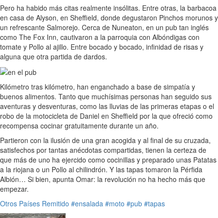
Pero ha habido más citas realmente insólitas. Entre otras, la barbacoa
en casa de Alyson, en Sheffield, donde degustaron Pinchos morunos y
un refrescante Salmorejo. Cerca de Nuneaton, en un pub tan inglés
como The Fox Inn, cautivaron a la parroquia con Albóndigas con
tomate y Pollo al ajillo. Entre bocado y bocado, infinidad de risas y
alguna que otra partida de dardos.
Kilómetro tras kilómetro, han enganchado a base de simpatía y
buenos alimentos. Tanto que muchísimas personas han seguido sus
aventuras y desventuras, como las lluvias de las primeras etapas o el
robo de la motocicleta de Daniel en Sheffield por la que ofreció como
recompensa cocinar gratuitamente durante un año.
Partieron con la ilusión de una gran acogida y al final de su cruzada,
satisfechos por tantas anécdotas compartidas, tienen la certeza de
que más de uno ha ejercido como cocinillas y preparado unas Patatas
a la riojana o un Pollo al chilindrón. Y las tapas tomaron la Pérfida
Albión… Si bien, apunta Omar: la revolución no ha hecho más que
empezar.
Otros Países
Remitido
#ensalada
#moto
#pub
#tapas