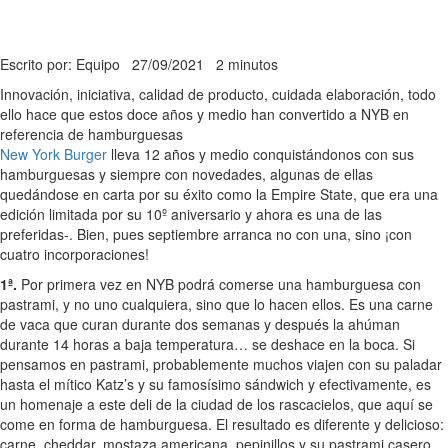
Escrito por: Equipo
27/09/2021
2 minutos
Innovación, iniciativa, calidad de producto, cuidada elaboración, todo
ello hace que estos doce años y medio han convertido a NYB en
referencia de hamburguesas
New York Burger
lleva 12 años y medio conquistándonos con sus
hamburguesas y siempre con novedades, algunas de ellas
quedándose en carta por su éxito como la Empire State, que era una
edición limitada por su 10º aniversario y ahora es una de las
preferidas-. Bien, pues septiembre arranca no con una, sino ¡con
cuatro incorporaciones!
1ª.
Por primera vez en NYB podrá comerse una hamburguesa con
pastrami, y no uno cualquiera, sino que lo hacen ellos. Es una carne
de vaca que curan durante dos semanas y después la ahúman
durante 14 horas a baja temperatura… se deshace en la boca. Si
pensamos en pastrami, probablemente muchos viajen con su paladar
hasta el mítico Katz’s y su famosísimo sándwich y efectivamente, es
un homenaje a este deli de la ciudad de los rascacielos, que aquí se
come en forma de hamburguesa. El resultado es diferente y delicioso:
carne, cheddar, mostaza americana, pepinillos y su pastrami casero.