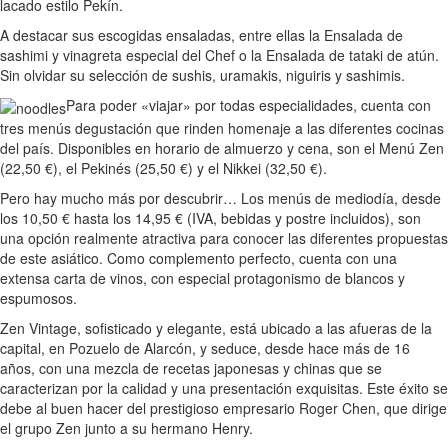
lacado estilo Pekín.
A destacar sus escogidas ensaladas, entre ellas la Ensalada de
sashimi y vinagreta especial del Chef o la Ensalada de tataki de atún.
Sin olvidar su selección de sushis, uramakis, niguiris y sashimis.
Para poder «viajar» por todas especialidades, cuenta con
tres menús degustación que rinden homenaje a las diferentes cocinas
del país. Disponibles en horario de almuerzo y cena, son el Menú Zen
(22,50 €), el Pekinés (25,50 €) y el Nikkei (32,50 €).
Pero hay mucho más por descubrir… Los menús de mediodía, desde
los 10,50 € hasta los 14,95 € (IVA, bebidas y postre incluidos), son
una opción realmente atractiva para conocer las diferentes propuestas
de este asiático. Como complemento perfecto, cuenta con una
extensa carta de vinos, con especial protagonismo de blancos y
espumosos.
Zen Vintage, sofisticado y elegante, está ubicado a las afueras de la
capital, en Pozuelo de Alarcón, y seduce, desde hace más de 16
años, con una mezcla de recetas japonesas y chinas que se
caracterizan por la calidad y una presentación exquisitas. Este éxito se
debe al buen hacer del prestigioso empresario Roger Chen, que dirige
el grupo Zen junto a su hermano Henry.