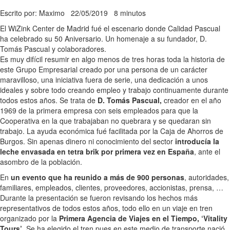
Escrito por: Maximo
22/05/2019
8 minutos
El WiZink Center de Madrid fué el escenario donde Calidad Pascual
ha celebrado su 50 Aniversario. Un homenaje a su fundador, D.
Tomás Pascual y colaboradores.
Es muy difícil resumir en algo menos de tres horas toda la historia de
este Grupo Empresarial creado por una persona de un carácter
maravilloso, una iniciativa fuera de serie, una dedicación a unos
ideales y sobre todo creando empleo y trabajo continuamente durante
todos estos años. Se trata de
D. Tomás Pascual,
creador en el año
1969 de la primera empresa con seis empleados para que la
Cooperativa en la que trabajaban no quebrara y se quedaran sin
trabajo. La ayuda económica fué facilitada por la Caja de Ahorros de
Burgos. Sin apenas dinero ni conocimiento del sector
introducía la
leche envasada en tetra brik por primera vez en España
, ante el
asombro de la población.
En
un evento que ha reunido a más de 900 personas
, autoridades,
familiares, empleados, clientes, proveedores, accionistas, prensa, …
Durante la presentación se fueron revisando los hechos más
representativos de todos estos años, todo ello en un viaje en tren
organizado por la
Primera Agencia de Viajes en el Tiempo, ‘Vitality
Tours’
. Se ha elegido el tren pues en este medio de transporte nació