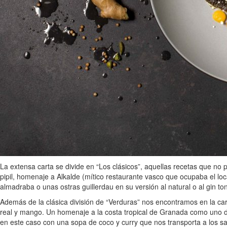
La extensa carta se divide en “Los clásicos”, aquellas recetas que no 
pipil, homenaje a Alkalde (mítico restaurante vasco que ocupaba el l
almadraba o unas ostras guillerdau en su versión al natural o al gin toni
Además de la clásica división de “Verduras” nos encontramos en la car
real y mango. Un homenaje a la costa tropical de Granada como uno de
en este caso con una sopa de coco y curry que nos transporta a los sa