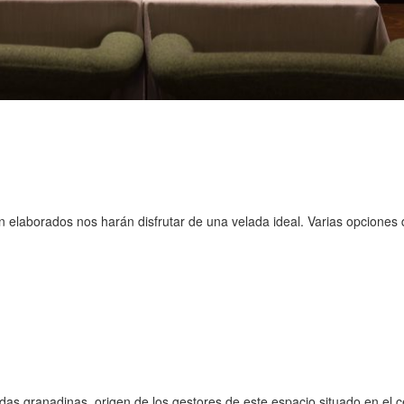
elaborados nos harán disfrutar de una velada ideal. Varias opciones 
s granadinas, origen de los gestores de este espacio situado en el ce