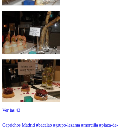
Ver las 43
Caprichos
Madrid
#bacalao
#grupo-lezama
#morcilla
#plaza-de-