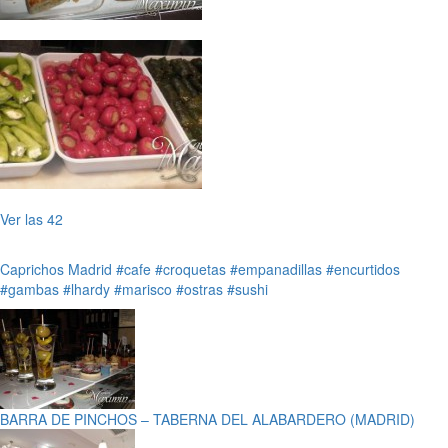
Ver las 42
Caprichos
Madrid
#cafe
#croquetas
#empanadillas
#encurtidos
#gambas
#lhardy
#marisco
#ostras
#sushi
BARRA DE PINCHOS – TABERNA DEL ALABARDERO (MADRID)