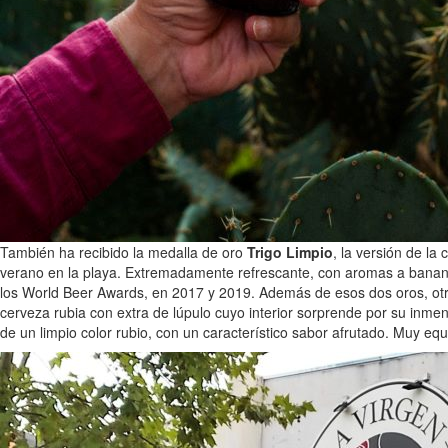
También ha recibido la medalla de oro
Trigo Limpio
, la versión de l
verano en la playa. Extremadamente refrescante, con aromas a banana 
los World Beer Awards, en 2017 y 2019. Además de esos dos oros, otra
cerveza rubia con extra de lúpulo cuyo interior sorprende por su inme
de un limpio color rubio, con un característico sabor afrutado. Muy eq