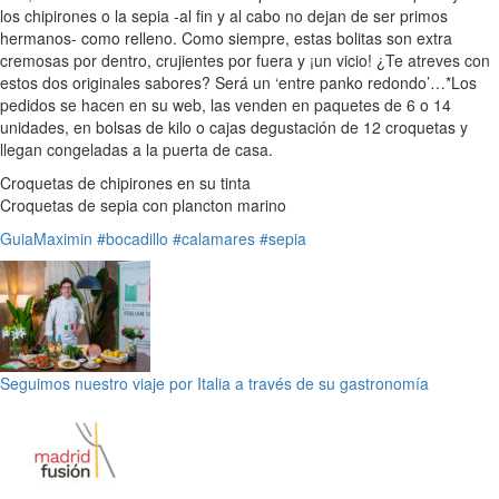
los chipirones o la sepia -al fin y al cabo no dejan de ser primos
hermanos- como relleno. Como siempre, estas bolitas son extra
cremosas por dentro, crujientes por fuera y ¡un vicio! ¿Te atreves con
estos dos originales sabores? Será un ‘entre panko redondo’…*Los
pedidos se hacen en su web, las venden en paquetes de 6 o 14
unidades, en bolsas de kilo o cajas degustación de 12 croquetas y
llegan congeladas a la puerta de casa.
Croquetas de chipirones en su tinta
Croquetas de sepia con plancton marino
GuiaMaximin
#bocadillo
#calamares
#sepia
Seguimos nuestro viaje por Italia a través de su gastronomía