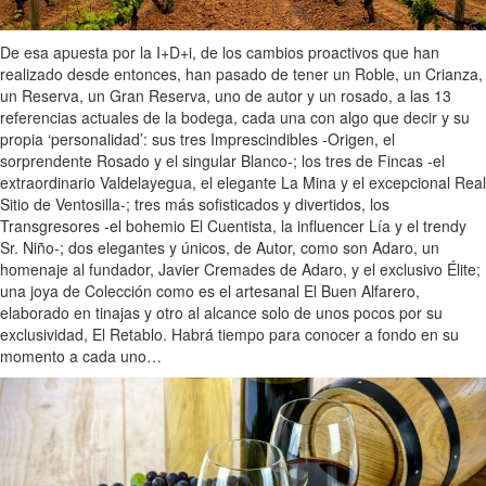
De esa apuesta por la I+D+i, de los cambios proactivos que han
realizado desde entonces, han pasado de tener un Roble, un Crianza,
un Reserva, un Gran Reserva, uno de autor y un rosado, a las 13
referencias actuales de la bodega, cada una con algo que decir y su
propia ‘personalidad’: sus tres Imprescindibles -Origen, el
sorprendente Rosado y el singular Blanco-; los tres de Fincas -el
extraordinario Valdelayegua, el elegante La Mina y el excepcional Real
Sitio de Ventosilla-; tres más sofisticados y divertidos, los
Transgresores -el bohemio El Cuentista, la influencer Lía y el trendy
Sr. Niño-; dos elegantes y únicos, de Autor, como son Adaro, un
homenaje al fundador, Javier Cremades de Adaro, y el exclusivo Élite;
una joya de Colección como es el artesanal El Buen Alfarero,
elaborado en tinajas y otro al alcance solo de unos pocos por su
exclusividad, El Retablo. Habrá tiempo para conocer a fondo en su
momento a cada uno…