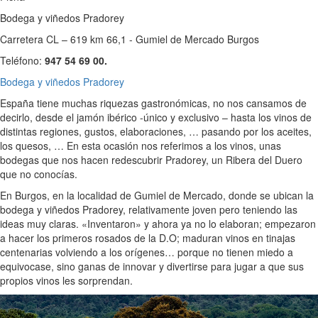
Bodega y viñedos Pradorey
Carretera CL – 619 km 66,1 - Gumiel de Mercado Burgos
Teléfono:
947 54 69 00.
Bodega y viñedos Pradorey
España tiene muchas riquezas gastronómicas, no nos cansamos de
decirlo, desde el jamón ibérico -único y exclusivo – hasta los vinos de
distintas regiones, gustos, elaboraciones, … pasando por los aceites,
los quesos, … En esta ocasión nos referimos a los vinos, unas
bodegas que nos hacen redescubrir Pradorey, un Ribera del Duero
que no conocías.
En Burgos, en la localidad de Gumiel de Mercado, donde se ubican la
bodega y viñedos Pradorey, relativamente joven pero teniendo las
ideas muy claras. «Inventaron» y ahora ya no lo elaboran; empezaron
a hacer los primeros rosados de la D.O; maduran vinos en tinajas
centenarias volviendo a los orígenes… porque no tienen miedo a
equivocase, sino ganas de innovar y divertirse para jugar a que sus
propios vinos les sorprendan.