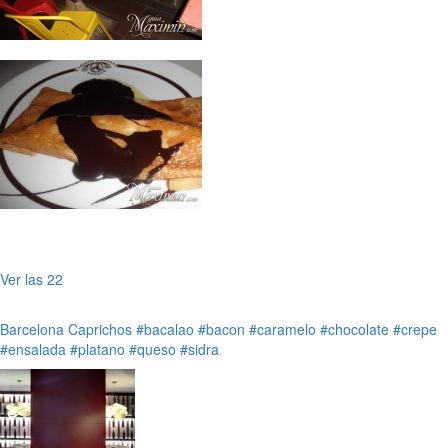
Ver las 22
Barcelona
Caprichos
#bacalao
#bacon
#caramelo
#chocolate
#crepe
#ensalada
#platano
#queso
#sidra