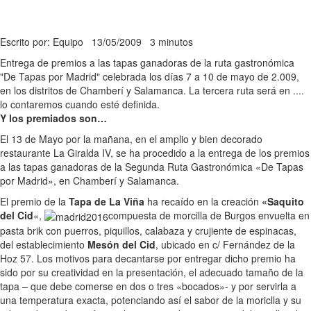
Escrito por: Equipo
13/05/2009
3 minutos
Entrega de premios a las tapas ganadoras de la ruta gastronómica
"De Tapas por Madrid" celebrada los días 7 a 10 de mayo de 2.009,
en los distritos de Chamberí y Salamanca. La tercera ruta será en ....
lo contaremos cuando esté definida.
Y los premiados son…
El 13 de Mayo por la mañana, en el amplio y bien decorado
restaurante La Giralda IV, se ha procedido a la entrega de los premios
a las tapas ganadoras de la Segunda Ruta Gastronómica «De Tapas
por Madrid», en Chamberí y Salamanca.
El premio de la
Tapa de La Viña
ha recaído en la creación
«Saquito
del Cid
«,
compuesta de morcilla de Burgos envuelta en
pasta brik con puerros, piquillos, calabaza y crujiente de espinacas,
del establecimiento
Mesón del Cid
, ubicado en c/ Fernández de la
Hoz 57. Los motivos para decantarse por entregar dicho premio ha
sido por su creatividad en la presentación, el adecuado tamaño de la
tapa – que debe comerse en dos o tres «bocados»- y por servirla a
una temperatura exacta, potenciando así el sabor de la moriclla y su