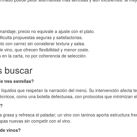
ridaje; precio no equivale a ajuste con el plato.
ficulta propuestas seguras y satisfactorias.
nto con carne) sin considerar textura y salsa.
e vino, que ofrecen flexibilidad y menor coste.
s en la carta, no por coherencia de selección.
s buscar
e tres estrellas?
s líquidos que respetan la narración del menú. Su intervención afecta t
écnicos, como una botella defectuosa, con protocolos que minimizan el
o?
a grasa y refresca el paladar; un vino con taninos aporta estructura fre
apas nuevas sin competir con el vino.
 de vinos?