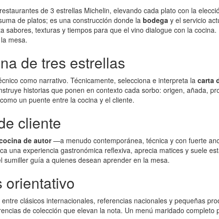
staurantes de 3 estrellas Michelin, elevando cada plato con la elecció
 suma de platos; es una construcción donde la
bodega
y el servicio a
eta sabores, texturas y tiempos para que el vino dialogue con la cocin
 la mesa.
a de tres estrellas
técnico como narrativo. Técnicamente, selecciona e interpreta la
carta 
onstruye historias que ponen en contexto cada sorbo: origen, añada, p
como un puente entre la cocina y el cliente.
de cliente
cocina de autor
—a menudo contemporánea, técnica y con fuerte ancla
usca una experiencia gastronómica reflexiva, aprecia matices y suele e
l sumiller guía a quienes desean aprender en la mesa.
 orientativo
 entre clásicos internacionales, referencias nacionales y pequeñas pro
encias de colección que elevan la nota. Un menú maridado completo pued