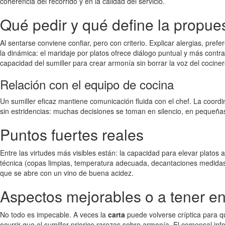
coherencia del recorrido y en la calidad del servicio.
Qué pedir y qué define la propues
Al sentarse conviene confiar, pero con criterio. Explicar alergias, pref
la dinámica: el maridaje por platos ofrece diálogo puntual y más cont
capacidad del sumiller para crear armonía sin borrar la voz del cociner
Relación con el equipo de cocina
Un sumiller eficaz mantiene comunicación fluida con el chef. La coord
sin estridencias: muchas decisiones se toman en silencio, en pequeñas
Puntos fuertes reales
Entre las virtudes más visibles están: la capacidad para elevar platos 
técnica (copas limpias, temperatura adecuada, decantaciones medidas).
que se abre con un vino de buena acidez.
Aspectos mejorables o a tener e
No todo es impecable. A veces la
carta
puede volverse críptica para qu
ocurrir que el sumiller priorice rarezas sobre armonía. El comensal i