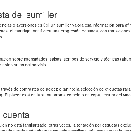
ta del sumiller
erencias o aversiones es útil; un sumiller valora esa información para a
rastes; el maridaje menú crea una progresión pensada, con transiciones
o.
inación sobre intensidades, salsas, tiempos de servicio y técnicas (a
 notas antes del servicio.
a través de contrastes de acidez o tanino; la selección de etiquetas rar
 El placer está en la suma: aroma completo en copa, textura del vino 
n cuenta
ien no está familiarizado; otras veces, la tentación por etiquetas exclu
nformado puede pedir alternativas más sencillas y aún excelentes: la m