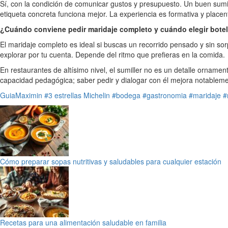
Sí, con la condición de comunicar gustos y presupuesto. Un buen sumil
etiqueta concreta funciona mejor. La experiencia es formativa y place
¿Cuándo conviene pedir maridaje completo y cuándo elegir botel
El maridaje completo es ideal si buscas un recorrido pensado y sin sor
explorar por tu cuenta. Depende del ritmo que prefieras en la comida.
En restaurantes de altísimo nivel, el sumiller no es un detalle orname
capacidad pedagógica; saber pedir y dialogar con él mejora notableme
GuiaMaximin
#3 estrellas Michelin
#bodega
#gastronomia
#maridaje
#
Cómo preparar sopas nutritivas y saludables para cualquier estación
Recetas para una alimentación saludable en familia