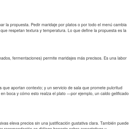
finar la propuesta. Pedir maridaje por platos o por todo el menú cambia
 que respetan textura y temperatura. Lo que define la propuesta es la
humados, fermentaciones) permite maridajes más precisos. Es una labor
as que aportan contexto; y un servicio de sala que promete pulcritud
en boca y cómo esto realza el plato —por ejemplo, un caldo gelificado
sivas eleva precios sin una justificación gustativa clara. También puede
ejor recomendación es diálogo honesto sobre expectativas y