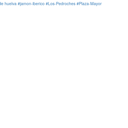
de huelva
#jamon-iberico
#Los-Pedroches
#Plaza-Mayor