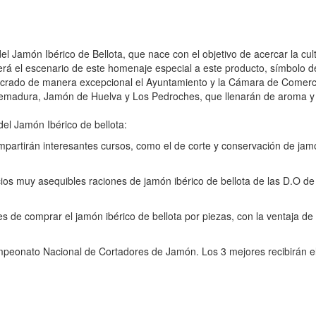
del Jamón Ibérico de Bellota, que nace con el objetivo de acercar la cu
será el escenario de este homenaje especial a este producto, símbolo
volucrado de manera excepcional el Ayuntamiento y la Cámara de Comer
emadura, Jamón de Huelva y Los Pedroches, que llenarán de aroma y sa
del Jamón Ibérico de bellota:
impartirán interesantes cursos, como el de corte y conservación de jam
cios muy asequibles raciones de jamón ibérico de bellota de las D.O 
ntes de comprar el jamón ibérico de bellota por piezas, con la ventaja
Campeonato Nacional de Cortadores de Jamón. Los 3 mejores recibirán e