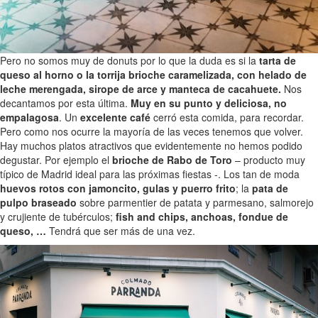
Pero no somos muy de donuts por lo que la duda es si la
tarta de
queso al horno o la torrija brioche caramelizada, con helado de
leche merengada, sirope de arce y manteca de cacahuete.
Nos
decantamos por esta última.
Muy en su punto y deliciosa, no
empalagosa
. Un
excelente café
cerró esta comida, para recordar.
Pero como nos ocurre la mayoría de las veces tenemos que volver.
Hay muchos platos atractivos que evidentemente no hemos podido
degustar. Por ejemplo el
brioche de Rabo de Toro
– producto muy
típico de Madrid ideal para las próximas fiestas -. Los tan de moda
huevos rotos con jamoncito, gulas y puerro frito
; la
pata de
pulpo braseado
sobre parmentier de patata y parmesano, salmorejo
y crujiente de tubérculos;
fish and chips, anchoas, fondue de
queso, …
Tendrá que ser más de una vez.