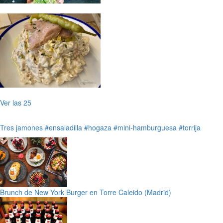
Ver las 25
Tres jamones
#ensaladilla
#hogaza
#mini-hamburguesa
#torrija
Brunch de New York Burger en Torre Caleido (Madrid)