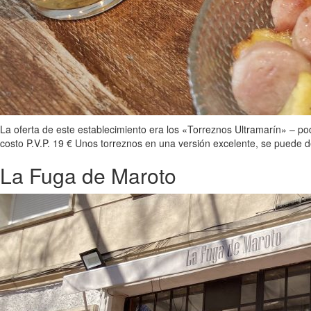
La oferta de este establecimiento era los «Torreznos Ultramarín» – po
costo P.V.P. 19 € Unos torreznos en una versión excelente, se puede d
La Fuga de Maroto