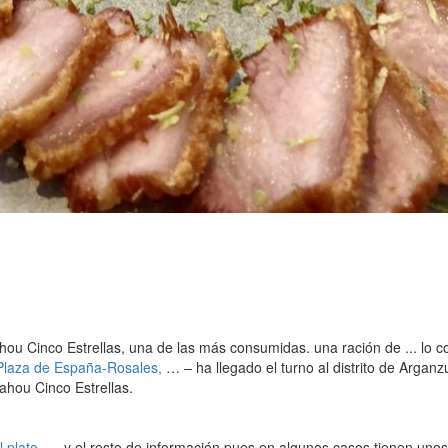
u Cinco Estrellas, una de las más consumidas. una ración de ... lo c
Plaza de España-Rosales,
… – ha llegado el turno al distrito de Argan
ahou Cinco Estrellas.
l plato, …
y el resto de información pues en algunos casos tienen unos 