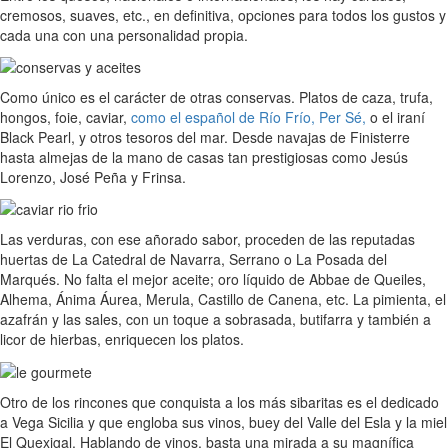
cremosos, suaves, etc., en definitiva, opciones para todos los gustos y
cada una con una personalidad propia.
Como único es el carácter de otras conservas. Platos de caza, trufa,
hongos, foie, caviar,
como el español de Río Frío, Per Sé,
o el iraní
Black Pearl, y otros tesoros del mar. Desde navajas de Finisterre
hasta almejas de la mano de casas tan prestigiosas como Jesús
Lorenzo, José Peña y Frinsa.
Las verduras, con ese añorado sabor, proceden de las reputadas
huertas de La Catedral de Navarra, Serrano o La Posada del
Marqués. No falta el mejor aceite; oro líquido de Abbae de Queiles,
Alhema, Ánima Áurea, Merula, Castillo de Canena, etc. La pimienta, el
azafrán y las sales, con un toque a sobrasada, butifarra y también a
licor de hierbas, enriquecen los platos.
Otro de los rincones que conquista a los más sibaritas es el dedicado
a Vega Sicilia y que engloba sus vinos, buey del Valle del Esla y la miel
El Quexigal. Hablando de vinos, basta una mirada a su magnífica