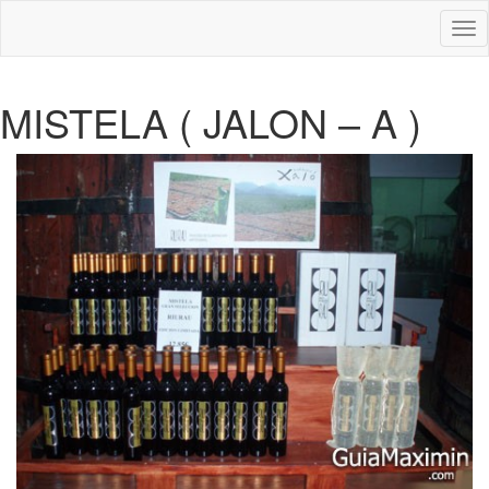
Des
nav
MISTELA ( JALON – A )