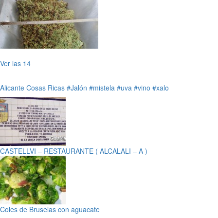
Ver las 14
Alicante
Cosas Ricas
#Jalón
#mistela
#uva
#vino
#xalo
CASTELLVI – RESTAURANTE ( ALCALALI – A )
Coles de Bruselas con aguacate