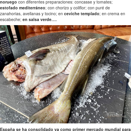
noruego
con diferentes preparaciones: concasse y tomates;
estofado mediterráneo
; con chorizo y coliflor; con puré de
zanahorias, avellanas y tocino; en
ceviche templado
; en crema en
escabeche;
en salsa verde….
España se ha consolidado ya como primer mercado mundial para