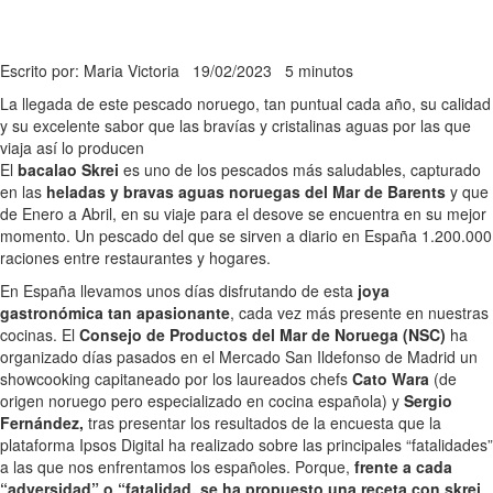
Escrito por: Maria Victoria
19/02/2023
5 minutos
La llegada de este pescado noruego, tan puntual cada año, su calidad
y su excelente sabor que las bravías y cristalinas aguas por las que
viaja así lo producen
El
bacalao Skrei
es uno de los pescados más saludables, capturado
en las
heladas y bravas aguas noruegas del Mar de Barents
y que
de Enero a Abril, en su viaje para el desove se encuentra en su mejor
momento. Un pescado del que se sirven a diario en España 1.200.000
raciones entre restaurantes y hogares.
En España llevamos unos días disfrutando de esta
joya
gastronómica tan apasionante
, cada vez más presente en nuestras
cocinas. El
Consejo de Productos del Mar de Noruega (NSC)
ha
organizado días pasados en el Mercado San Ildefonso de Madrid un
showcooking capitaneado por los laureados chefs
Cato Wara
(de
origen noruego pero especializado en cocina española) y
Sergio
Fernández,
tras presentar los resultados de la encuesta que la
plataforma Ipsos Digital ha realizado sobre las principales “fatalidades”
a las que nos enfrentamos los españoles. Porque,
frente a cada
“adversidad” o “fatalidad, se ha propuesto una receta con skrei