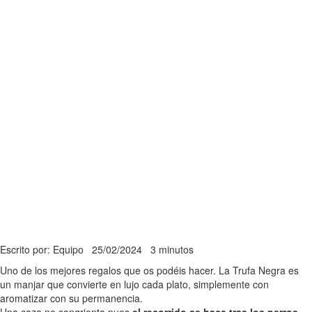
Escrito por: Equipo
25/02/2024
3 minutos
Uno de los mejores regalos que os podéis hacer. La Trufa Negra es
un manjar que convierte en lujo cada plato, simplemente con
aromatizar con su permanencia.
Una caza no sangrienta pues
el recorrido se hace tras los perros