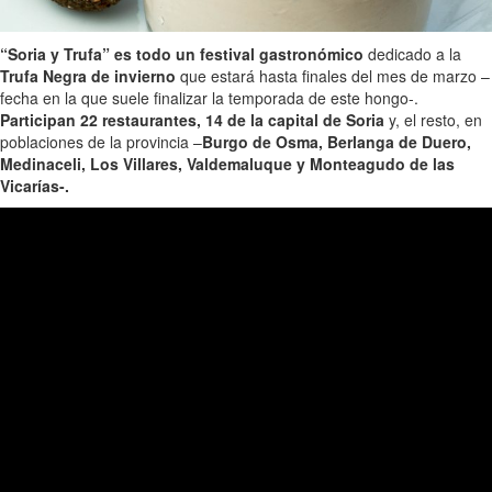
“Soria y Trufa” es todo un festival gastronómico
dedicado a la
Trufa Negra de invierno
que estará hasta finales del mes de marzo –
fecha en la que suele finalizar la temporada de este hongo-.
Participan 22 restaurantes, 14 de la capital de Soria
y, el resto, en
poblaciones de la provincia –
Burgo de Osma, Berlanga de Duero,
Medinaceli, Los Villares, Valdemaluque y Monteagudo de las
Vicarías-.