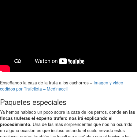
Enseñando la caza de la trufa a los cachorros –
Imagen y video
cedidos por Trufellota – Medinaceli
Paquetes especiales
Ya hemos hablado un poco sobre la caza de los perros, donde
en las
fincas truferas el experto trufero nos irá explicando el
procedimiento.
Una de las más sorprendentes que nos ha ocurrido
en alguna ocasión es que incluso estando el suelo nevado estos
preciosos perros también las localizan y señalan con el hocico y las