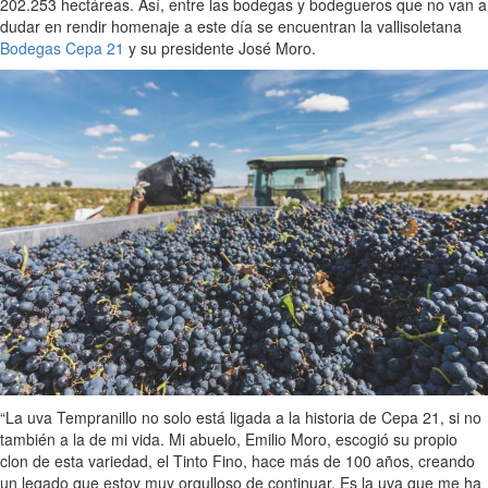
202.253 hectáreas. Así, entre las bodegas y bodegueros que no van a
dudar en rendir homenaje a este día se encuentran la vallisoletana
Bodegas Cepa 21
y su presidente José Moro.
“La uva Tempranillo no solo está ligada a la historia de Cepa 21, si no
también a la de mi vida. Mi abuelo, Emilio Moro, escogió su propio
clon de esta variedad, el Tinto Fino, hace más de 100 años, creando
un legado que estoy muy orgulloso de continuar. Es la uva que me ha