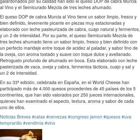
galardonados por su calidad han sido el queso DOP de cabra Murcia
al Vino y el Semicurado Mezcla de tres leches ahumado.
El queso DOP de cabra Murcia al Vino tiene un sabor limpio, fresco y
bien definido, levemente picante en piezas muy estacionadas y
elaborado con leche pasteurizada de cabra, cuajo natural y fermentos,
y un 2 de intensidad. Por su parte, el queso Semicurado Mezcla de
tres leches ahumado tiene un sabor limpio, fresco y bien definido con
un perfecto maridaje entre toque de acidez al paladar, y sabor fino de
la oveja, con aroma tostado y suave con toque dulce y avellanado.
Retrogusto profundo de ahumado en boca. Esta elaborado con leche
pasterizada de vaca, oveja y cabra, fermentos lácticos, cuajo y sal y
un 2 de intensidad.
En su 33ª edición, celebrada en España, en el World Cheese han
participado más de 4.000 quesos procedentes de 45 países de los 5
continentes, que han sido valorados por 250 jueces internacionales,
quienes han examinado el aspecto, textura, aroma y sabor de cada
uno de ellos.
Noticias Breves
#catas
#cervezas
#congreso jamon
#quesos
#uva
tempranillo
#vendimia
#vino