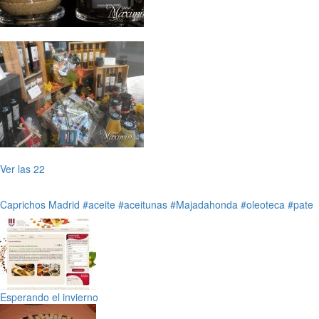
Ver las 22
Caprichos
Madrid
#aceite
#aceitunas
#Majadahonda
#oleoteca
#pate
Esperando el invierno