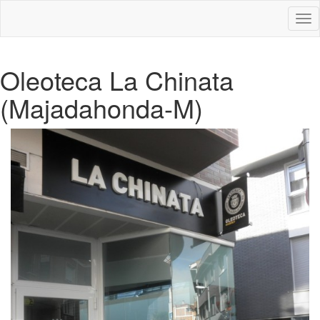
Des
nav
Oleoteca La Chinata
(Majadahonda-M)