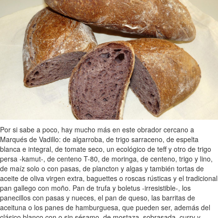
Por si sabe a poco, hay mucho más en este obrador cercano a
Marqués de Vadillo: de algarroba, de trigo sarraceno, de espelta
blanca e integral, de tomate seco, un ecológico de teff y otro de trigo
persa -kamut-, de centeno T-80, de moringa, de centeno, trigo y lino,
de maíz solo o con pasas, de plancton y algas y también tortas de
aceite de oliva virgen extra, baguettes o roscas rústicas y el tradicional
pan gallego con moño. Pan de trufa y boletus -irresistible-, los
panecillos con pasas y nueces, el pan de queso, las barritas de
aceituna o los panes de hamburguesa, que pueden ser, además del
clásico blanco con o sin sésamo, de mostaza, sobrasada, curry y