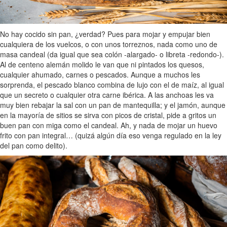
No hay cocido sin pan, ¿verdad? Pues para mojar y empujar bien
cualquiera de los vuelcos, o con unos torreznos, nada como uno de
masa candeal (da igual que sea colón -alargado- o libreta -redondo-).
Al de centeno alemán molido le van que ni pintados los quesos,
cualquier ahumado, carnes o pescados. Aunque a muchos les
sorprenda, el pescado blanco combina de lujo con el de maíz, al igual
que un secreto o cualquier otra carne ibérica. A las anchoas les va
muy bien rebajar la sal con un pan de mantequilla; y el jamón, aunque
en la mayoría de sitios se sirva con picos de cristal, pide a gritos un
buen pan con miga como el candeal. Ah, y nada de mojar un huevo
frito con pan integral… (quizá algún día eso venga regulado en la ley
del pan como delito).