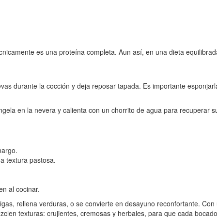
écnicamente es una proteína completa. Aun así, en una dieta equilibrad
as durante la cocción y deja reposar tapada. Es importante esponjarla
la en la nevera y calienta con un chorrito de agua para recuperar su
margo.
a textura pastosa.
n al cocinar.
ndigas, rellena verduras, o se convierte en desayuno reconfortante. Co
ezclen texturas: crujientes, cremosas y herbales, para que cada bocado 