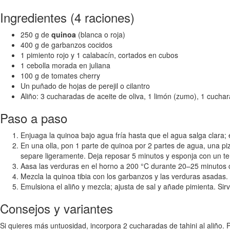
Ingredientes (4 raciones)
250 g de
quinoa
(blanca o roja)
400 g de garbanzos cocidos
1 pimiento rojo y 1 calabacín, cortados en cubos
1 cebolla morada en juliana
100 g de tomates cherry
Un puñado de hojas de perejil o cilantro
Aliño: 3 cucharadas de aceite de oliva, 1 limón (zumo), 1 cuchar
Paso a paso
Enjuaga la quinoa bajo agua fría hasta que el agua salga clara; 
En una olla, pon 1 parte de quinoa por 2 partes de agua, una pi
separe ligeramente. Deja reposar 5 minutos y esponja con un te
Aasa las verduras en el horno a 200 °C durante 20–25 minutos co
Mezcla la quinoa tibia con los garbanzos y las verduras asadas.
Emulsiona el aliño y mezcla; ajusta de sal y añade pimienta. Sirve
Consejos y variantes
Si quieres más untuosidad, incorpora 2 cucharadas de tahini al aliño.