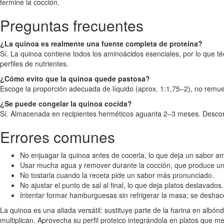
termine la cocción.
Preguntas frecuentes
¿La quinoa es realmente una fuente completa de proteína?
Sí. La quinoa contiene todos los aminoácidos esenciales, por lo que t
perfiles de nutrientes.
¿Cómo evito que la quinoa quede pastosa?
Escoge la proporción adecuada de líquido (aprox. 1:1,75–2), no remuev
¿Se puede congelar la quinoa cocida?
Sí. Almacenada en recipientes herméticos aguanta 2–3 meses. Desconge
Errores comunes
No enjuagar la quinoa antes de cocerla, lo que deja un sabor a
Usar mucha agua y remover durante la cocción, que produce un
No tostarla cuando la receta pide un sabor más pronunciado.
No ajustar el punto de sal al final, lo que deja platos deslavados.
Intentar formar hamburguesas sin refrigerar la masa; se deshace
La quinoa es una aliada versátil: sustituye parte de la harina en albó
multiplican. Aprovecha su perfil proteico integrándola en platos que m