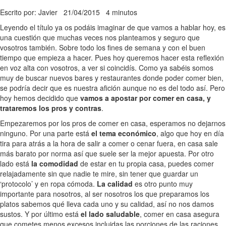
Escrito por: Javier
21/04/2015
4 minutos
Leyendo el título ya os podáis imaginar de que vamos a hablar hoy, es
una cuestión que muchas veces nos planteamos y seguro que
vosotros también. Sobre todo los fines de semana y con el buen
tiempo que empieza a hacer. Pues hoy queremos hacer esta reflexión
en voz alta con vosotros, a ver si coincidís. Como ya sabéis somos
muy de buscar nuevos bares y restaurantes donde poder comer bien,
se podría decir que es nuestra afición aunque no es del todo así. Pero
hoy hemos decidido que
vamos a apostar por comer en casa, y
trataremos los pros y contras
.
Empezaremos por los pros de comer en casa, esperamos no dejarnos
ninguno. Por una parte está
el tema económico
, algo que hoy en día
tira para atrás a la hora de salir a comer o cenar fuera, en casa sale
más barato por norma así que suele ser la mejor apuesta. Por otro
lado está
la comodidad
de estar en tu propia casa, puedes comer
relajadamente sin que nadie te mire, sin tener que guardar un
‘protocolo’ y en ropa cómoda.
La calidad
es otro punto muy
importante para nosotros, al ser nosotros los que preparamos los
platos sabemos qué lleva cada uno y su calidad, así no nos damos
sustos. Y por último está
el lado saludable
, comer en casa asegura
que cometes menos excesos incluidas las porciones de las raciones.