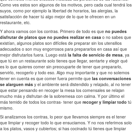
Como ves estos son algunos de los motivos, pero cada cual tendrá los
suyos, como por ejemplo la libertad de horarios, las alergias, la
satisfacción de hacer tú algo mejor de lo que te ofrecen en un
restaurante, etc.
Y ahora vamos con los contras. Primero de todo es que
no puedes
disfrutar de platos que no puedes realizar en casa
o no sabes que
existían, algunos platos son difíciles de preparar sin los utensilios
adecuados o son muy engorrosos para prepararlos en casa así que
mejor disfrutarlos fuera. Luego está
la falta de servicio de mesa
, ya
que tú en un restaurante solo tienes que llegar, sentarte y elegir qué
es lo que quieres comer sin preocuparte de tener que prepararlo,
servirlo, recogerlo y todo eso. Algo muy importante y que no solemos
tener en cuenta es que comer fuera permite que
las conversaciones
se alarguen más
y el ambiente será distendido y relajado, al no tener
que estar pensando en recoger la mesa los comensales se relajan
mucho más y disfrutan de la sobremesa con calma. Y por último el
más temido de todos los contras- tener que
recoger y limpiar todo
tú
mismo.
Si analizamos los contras, lo peor que llevamos siempre es el tener
que limpiar y recoger todo lo que ensuciamos. Y no nos referimos solo
a los platos, vasos y cubiertos; si has cocinado tú tienes que limpiar