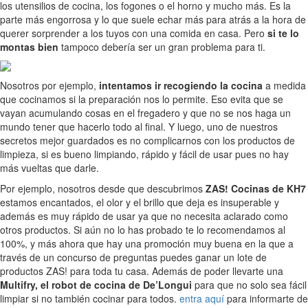
los utensilios de cocina, los fogones o el horno y mucho más. Es la
parte más engorrosa y lo que suele echar más para atrás a la hora de
querer sorprender a los tuyos con una comida en casa. Pero
si te lo
montas bien
tampoco debería ser un gran problema para ti.
Nosotros por ejemplo,
intentamos ir recogiendo la cocina
a medida
que cocinamos si la preparación nos lo permite. Eso evita que se
vayan acumulando cosas en el fregadero y que no se nos haga un
mundo tener que hacerlo todo al final. Y luego, uno de nuestros
secretos mejor guardados es no complicarnos con los productos de
limpieza, si es bueno limpiando, rápido y fácil de usar pues no hay
más vueltas que darle.
Por ejemplo, nosotros desde que descubrimos
ZAS! Cocinas de KH7
estamos encantados, el olor y el brillo que deja es insuperable y
además es muy rápido de usar ya que no necesita aclarado como
otros productos. Si aún no lo has probado te lo recomendamos al
100%, y más ahora que hay una promoción muy buena en la que a
través de un concurso de preguntas puedes ganar un lote de
productos ZAS! para toda tu casa. Además de poder llevarte una
Multifry, el robot de cocina de De’Longui
para que no solo sea fácil
limpiar si no también cocinar para todos.
entra aquí
para informarte de