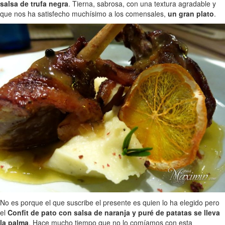
salsa de trufa negra
. Tierna, sabrosa, con una textura agradable y
que nos ha satisfecho muchísimo a los comensales,
un gran plato
.
No es porque el que suscribe el presente es quien lo ha elegido pero
el
Confit de pato con salsa de naranja y puré de patatas se lleva
la palma
. Hace mucho tiempo que no lo comíamos con esta