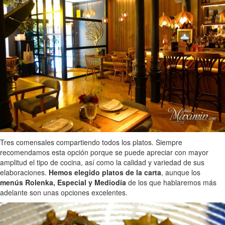
Tres comensales compartiendo todos los platos. Siempre
recomendamos esta opción porque se puede apreciar con mayor
amplitud el tipo de cocina, así como la calidad y variedad de sus
elaboraciones.
Hemos elegido platos de la carta
, aunque los
menús Rolenka, Especial y Mediodía
de los que hablaremos más
adelante son unas opciones excelentes.