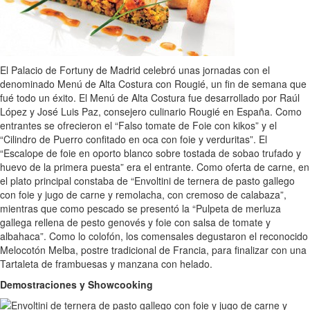
El Palacio de Fortuny de Madrid celebró unas jornadas con el
denominado Menú de Alta Costura con Rougié, un fin de semana que
fué todo un éxito. El Menú de Alta Costura fue desarrollado por Raúl
López y José Luis Paz, consejero culinario Rougié en España. Como
entrantes se ofrecieron el “Falso tomate de Foie con kikos” y el
“Cilindro de Puerro confitado en oca con foie y verduritas”. El
“Escalope de foie en oporto blanco sobre tostada de sobao trufado y
huevo de la primera puesta” era el entrante. Como oferta de carne, en
el plato principal constaba de “Envoltini de ternera de pasto gallego
con foie y jugo de carne y remolacha, con cremoso de calabaza”,
mientras que como pescado se presentó la “Pulpeta de merluza
gallega rellena de pesto genovés y foie con salsa de tomate y
albahaca”. Como lo colofón, los comensales degustaron el reconocido
Melocotón Melba, postre tradicional de Francia, para finalizar con una
Tartaleta de frambuesas y manzana con helado.
Demostraciones y Showcooking