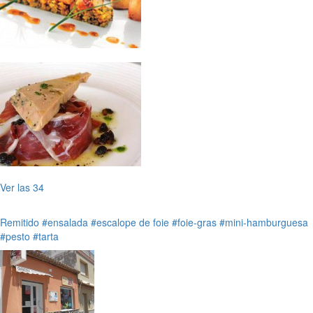
Ver las 34
Remitido
#ensalada
#escalope de foie
#foie-gras
#mini-hamburguesa
#pesto
#tarta