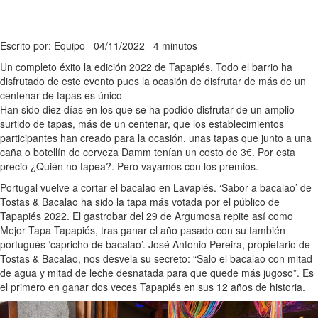
Escrito por: Equipo
04/11/2022
4 minutos
Un completo éxito la edición 2022 de Tapapiés. Todo el barrio ha
disfrutado de este evento pues la ocasión de disfrutar de más de un
centenar de tapas es único
Han sido diez días en los que se ha podido disfrutar de un amplio
surtido de tapas, más de un centenar, que los establecimientos
participantes han creado para la ocasión. unas tapas que junto a una
caña o botellín de cerveza Damm tenían un costo de 3€. Por esta
precio ¿Quién no tapea?. Pero vayamos con los premios.
Portugal vuelve a cortar el bacalao en Lavapiés. ‘Sabor a bacalao’ de
Tostas & Bacalao ha sido la tapa más votada por el público de
Tapapiés 2022. El gastrobar del 29 de Argumosa repite así como
Mejor Tapa Tapapiés, tras ganar el año pasado con su también
portugués ‘capricho de bacalao’. José Antonio Pereira, propietario de
Tostas & Bacalao, nos desvela su secreto: “Salo el bacalao con mitad
de agua y mitad de leche desnatada para que quede más jugoso”. Es
el primero en ganar dos veces Tapapiés en sus 12 años de historia.