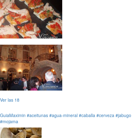
Ver las 18
GuiaMaximin
#aceitunas
#agua-mineral
#caballa
#cerveza
#jabugo
#mojama