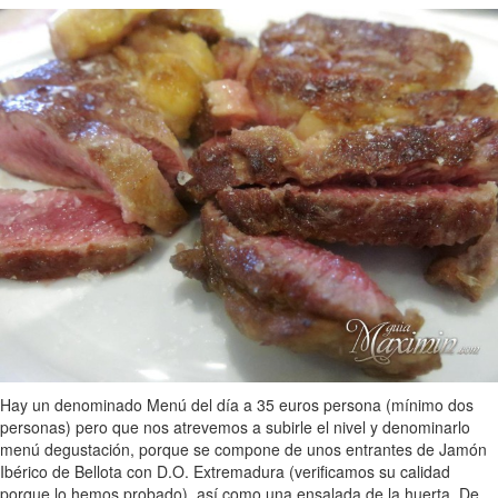
Hay un denominado Menú del día a 35 euros persona (mínimo dos
personas) pero que nos atrevemos a subirle el nivel y denominarlo
menú degustación, porque se compone de unos entrantes de Jamón
Ibérico de Bellota con D.O. Extremadura (verificamos su calidad
porque lo hemos probado), así como una ensalada de la huerta. De