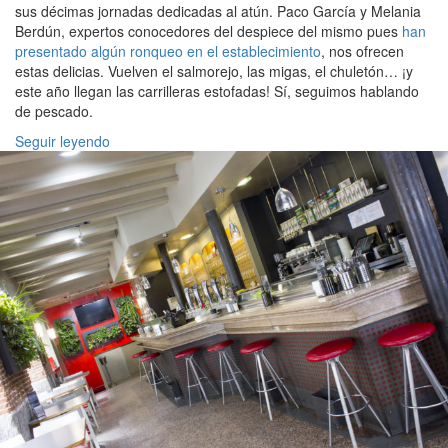
sus décimas jornadas dedicadas al atún. Paco García y Melania
Berdún, expertos conocedores del despiece del mismo pues
han
presentado algún ronqueo en el establecimiento
, nos ofrecen
estas delicias. Vuelven el salmorejo, las migas, el chuletón… ¡y
este año llegan las carrilleras estofadas! Sí, seguimos hablando
de pescado.
Seguir leyendo