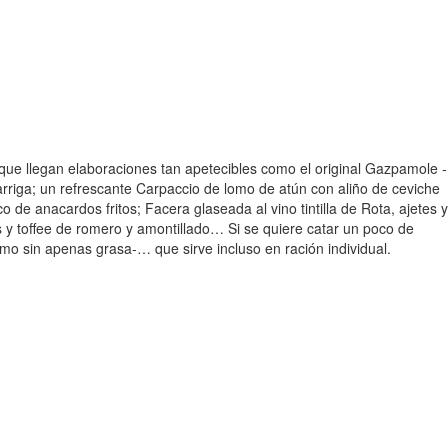
que llegan elaboraciones tan apetecibles como el original Gazpamole -
riga; un refrescante Carpaccio de lomo de atún con aliño de ceviche
de anacardos fritos; Facera glaseada al vino tintilla de Rota, ajetes y
s y toffee de romero y amontillado… Si se quiere catar un poco de
o sin apenas grasa-… que sirve incluso en ración individual.