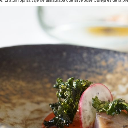
€. El atún rojo salvaje de almadraba que sirve Jose Calleja es de la pre