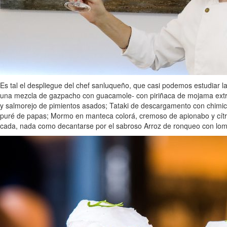
Es tal el despliegue del chef sanluqueño, que casi podemos estudiar l
una mezcla de gazpacho con guacamole- con piriñaca de mojama extra; 
y salmorejo de pimientos asados; Tataki de descargamento con chimichur
puré de papas; Mormo en manteca colorá, cremoso de apionabo y cítrico
cada, nada como decantarse por el sabroso Arroz de ronqueo con lomo,