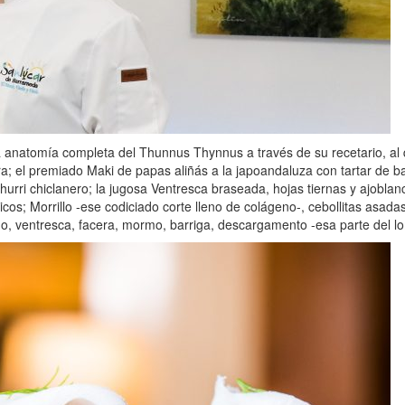
a anatomía completa del Thunnus Thynnus a través de su recetario, al 
el premiado Maki de papas aliñás a la japoandaluza con tartar de bar
ri chiclanero; la jugosa Ventresca braseada, hojas tiernas y ajoblanco 
s; Morrillo -ese codiciado corte lleno de colágeno-, cebollitas asada
 ventresca, facera, mormo, barriga, descargamento -esa parte del lom