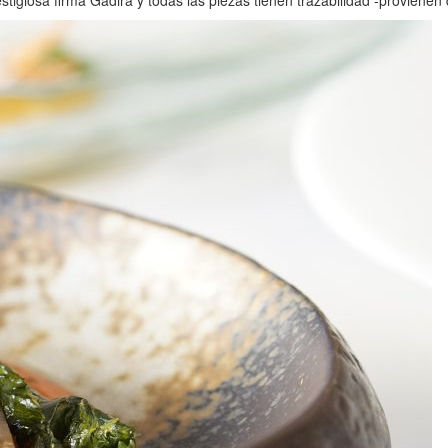
stigiosa firma Gadira y todas las piezas tienen trazabilidad -provienen 