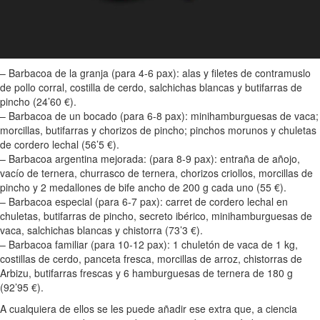
– Barbacoa de la granja (para 4-6 pax): alas y filetes de contramuslo
de pollo corral, costilla de cerdo, salchichas blancas y butifarras de
pincho (24’60 €).
– Barbacoa de un bocado (para 6-8 pax): minihamburguesas de vaca;
morcillas, butifarras y chorizos de pincho; pinchos morunos y chuletas
de cordero lechal (56’5 €).
– Barbacoa argentina mejorada: (para 8-9 pax): entraña de añojo,
vacío de ternera, churrasco de ternera, chorizos criollos, morcillas de
pincho y 2 medallones de bife ancho de 200 g cada uno (55 €).
– Barbacoa especial (para 6-7 pax): carret de cordero lechal en
chuletas, butifarras de pincho, secreto ibérico, minihamburguesas de
vaca, salchichas blancas y chistorra (73’3 €).
– Barbacoa familiar (para 10-12 pax): 1 chuletón de vaca de 1 kg,
costillas de cerdo, panceta fresca, morcillas de arroz, chistorras de
Arbizu, butifarras frescas y 6 hamburguesas de ternera de 180 g
(92’95 €).
A cualquiera de ellos se les puede añadir ese extra que, a ciencia