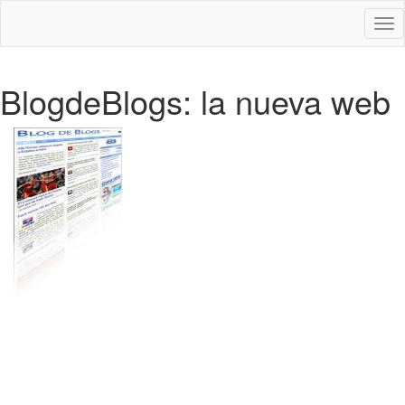
Des
nav
BlogdeBlogs: la nueva web