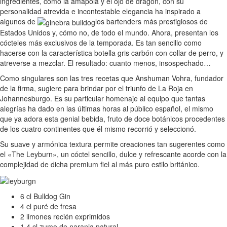
ingredientes, como la amapola y el ojo de dragón, con su
personalidad atrevida e incontestable elegancia ha inspirado a
algunos de
los bartenders más prestigiosos de
Estados Unidos y, cómo no, de todo el mundo. Ahora, presentan los
cócteles más exclusivos de la temporada. Es tan sencillo como
hacerse con la característica botella gris carbón con collar de perro, y
atreverse a mezclar. El resultado: cuanto menos, insospechado…
Como singulares son las tres recetas que Anshuman Vohra, fundador
de la firma, sugiere para brindar por el triunfo de La Roja en
Johannesburgo. Es su particular homenaje al equipo que tantas
alegrías ha dado en las últimas horas al público español, el mismo
que ya adora esta genial bebida, fruto de doce botánicos procedentes
de los cuatro continentes que él mismo recorrió y seleccionó.
Su suave y armónica textura permite creaciones tan sugerentes como
el «The Leyburn», un cóctel sencillo, dulce y refrescante acorde con la
complejidad de dicha premium fiel al más puro estilo británico.
6 cl Bulldog Gin
4 cl puré de fresa
2 limones recién exprimidos
1,4 cl zumo de naranja natural