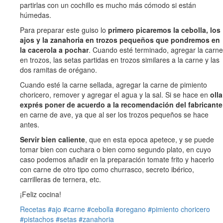
partirlas con un cochillo es mucho más cómodo si están
húmedas.
Para preparar este guiso lo
primero picaremos la cebolla, los
ajos y la zanahoria en trozos pequeños que pondremos en
la cacerola a pochar
. Cuando esté terminado, agregar la carne
en trozos, las setas partidas en trozos similares a la carne y las
dos ramitas de orégano.
Cuando esté la carne sellada, agregar la carne de pimiento
choricero, remover y agregar el agua y la sal. Si se hace en
olla
exprés poner de acuerdo a la recomendación del fabricante
en carne de ave, ya que al ser los trozos pequeños se hace
antes.
Servir bien caliente
, que en esta epoca apetece, y se puede
tomar bien con cuchara o bien como segundo plato, en cuyo
caso podemos añadir en la preparación tomate frito y hacerlo
con carne de otro tipo como churrasco, secreto ibérico,
carrilleras de ternera, etc.
¡Feliz cocina!
Recetas
#ajo
#carne
#cebolla
#oregano
#pimiento choricero
#pistachos
#setas
#zanahoria