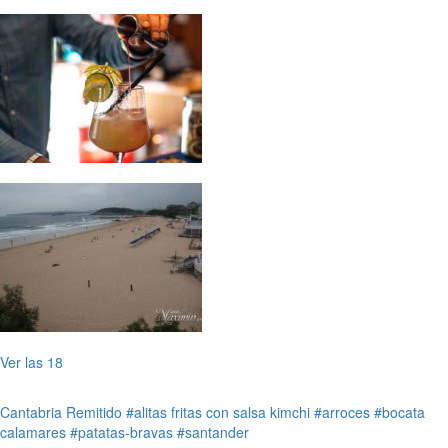
Ver las 18
Cantabria
Remitido
#alitas fritas con salsa kimchi
#arroces
#bocata
calamares
#patatas-bravas
#santander