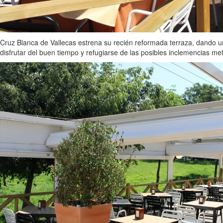
Cruz Blanca de Vallecas estrena su recién reformada terraza, dando u
disfrutar del buen tiempo y refugiarse de las posibles inclemencias me