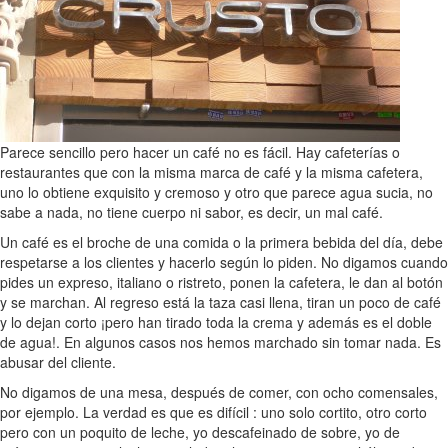
Parece sencillo pero hacer un café no es fácil. Hay cafeterías o
restaurantes que con la misma marca de café y la misma cafetera,
uno lo obtiene exquisito y cremoso y otro que parece agua sucia, no
sabe a nada, no tiene cuerpo ni sabor, es decir, un mal café.
Un café es el broche de una comida o la primera bebida del día, debe
respetarse a los clientes y hacerlo según lo piden. No digamos cuando
pides un expreso, italiano o ristreto, ponen la cafetera, le dan al botón
y se marchan. Al regreso está la taza casi llena, tiran un poco de café
y lo dejan corto ¡pero han tirado toda la crema y además es el doble
de agua!. En algunos casos nos hemos marchado sin tomar nada. Es
abusar del cliente.
No digamos de una mesa, después de comer, con ocho comensales,
por ejemplo. La verdad es que es difícil : uno solo cortito, otro corto
pero con un poquito de leche, yo descafeinado de sobre, yo de