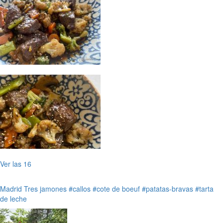
Ver las 16
Madrid
Tres jamones
#callos
#cote de boeuf
#patatas-bravas
#tarta
de leche