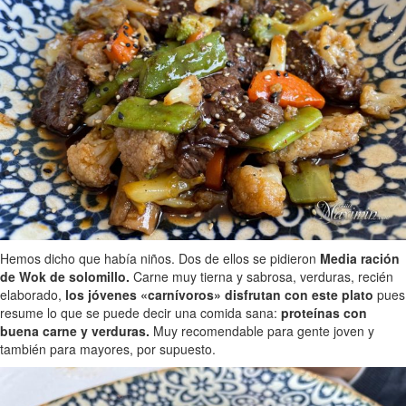
Hemos dicho que había niños. Dos de ellos se pidieron
Media ración
de Wok de solomillo.
Carne muy tierna y sabrosa, verduras, recién
elaborado,
los jóvenes «carnívoros» disfrutan con este plato
pues
resume lo que se puede decir una comida sana:
proteínas con
buena carne y verduras.
Muy recomendable para gente joven y
también para mayores, por supuesto.