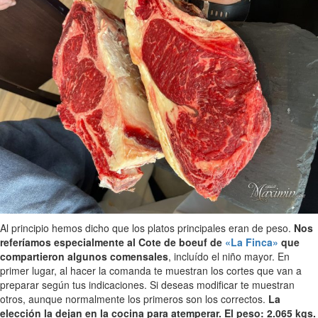
Al principio hemos dicho que los platos principales eran de peso.
Nos
referíamos especialmente al Cote de boeuf de
«La Finca»
que
compartieron algunos comensales
, incluído el niño mayor. En
primer lugar, al hacer la comanda te muestran los cortes que van a
preparar según tus indicaciones. Si deseas modificar te muestran
otros, aunque normalmente los primeros son los correctos.
La
elección la dejan en la cocina para atemperar. El peso: 2.065 kgs.