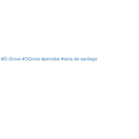
#El-Grove
#OGrove
#percebe
#tarta-de-santiago