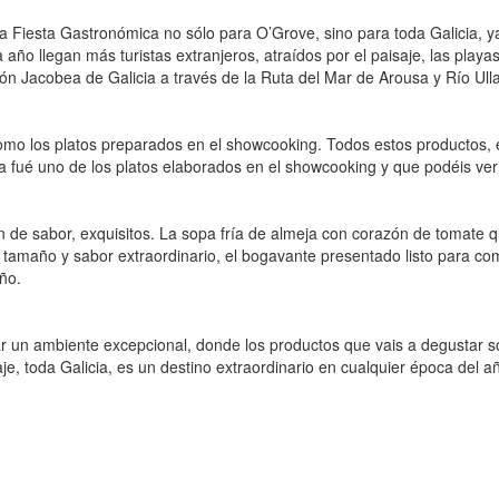
sta Fiesta Gastronómica no sólo para O’Grove, sino para toda Galicia, 
a año llegan más turistas extranjeros, atraídos por el paisaje, las play
ión Jacobea de Galicia a través de la Ruta del Mar de Arousa y Río Ulla
como los platos preparados en el showcooking. Todos estos productos, 
fué uno de los platos elaborados en el showcooking y que podéis ver en
 de sabor, exquisitos. La sopa fría de almeja con corazón de tomate q
tamaño y sabor extraordinario, el bogavante presentado listo para com
ño.
rar un ambiente excepcional, donde los productos que vais a degustar 
saje, toda Galicia, es un destino extraordinario en cualquier época del 