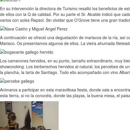
En su intervención la directora de Turismo resaltó los beneficios de e
de ellos con la Q de calidad. Por su parte el Sr. Alcalde indicó que cad
varios con soles Repsol. Sin olvidar que O’Grove tiene una gran tradic
A continuación se ofreció una degustación de mariscos de la ría, así 
Marisco. Os presentamos algunos de ellos. La vieira ahumada fileteada 
Los camarones hervidos, en su punto, tamaño extraordinario, muy bien
showcooking. Los berberechos hervidos al natural, los percebes de un 
la plancha, la tarta de Santiago. Todo ello acompañado con vino Albari
Animaros a participar en esta maravillosa fiesta, donde vais a encont
esta tierra, si no la conocéis, donde las playas, la buena mesa, el pai