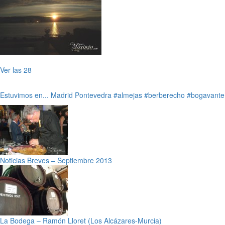
Ver las 28
Estuvimos en...
Madrid
Pontevedra
#almejas
#berberecho
#bogavante
Noticias Breves – Septiembre 2013
La Bodega – Ramón Lloret (Los Alcázares-Murcia)