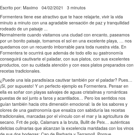
Escrito por: Maximo
04/02/2021
3 minutos
Formentera tiene ese atractivo que te hace relajarte, vivir la vida
minuto a minuto con una agradable sensación de paz y tranquilidad
rodeado de un paisaje ...
Normalmente cuando visitamos una ciudad con encanto, paseamos
por un bonito paisaje, tomamos el sol en una excelente playa, … nos
quedamos con un recuerdo imborrable para toda nuestra vida. En
Formentera te ocurrirá que además de todo ello su gastronomía
conseguirá cautivarte el paladar, con sus platos, con sus excelentes
productos, con su cuidada atención y con esos platos preparados con
recetas tradicionales.
¿Puede una isla paradisíaca cautivar también por el paladar? Pues…
¡Sí, por supuesto! Y un perfecto ejemplo es Formentera. Pensar en
ella es soñar con playas salvajes de aguas cristalinas y románticas
puestas de sol junto a faros y acantilados… Pero los sentidos nos
guían también hacia otra dimensión emocional: la de los sabores y
olores de una gastronomía que ensalza con sabiduría las recetas
tradicionales, marcadas por el vínculo con el mar y la agricultura de
secano. Frit de polp, Calamars a la bruta, Bullit de Peix… auténticas
delicias culinarias que alcanzan la excelencia maridadas con los vinos
de sus dos bodegas: Cap de Barbaria y Terramoll. Porque