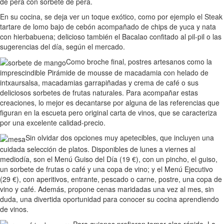
de pera con sorbete de pera.
En su cocina, se deja ver un toque exótico, como por ejemplo el Steak
tartare de lomo bajo de cebón acompañado de chips de yuca y nata
con hierbabuena; delicioso también el Bacalao confitado al pil-pil o las
sugerencias del día, según el mercado.
Como broche final, postres artesanos como la
imprescindible Pirámide de mousse de macadamia con helado de
intxaursalsa, macadamias garrapiñadas y crema de café o sus
deliciosos sorbetes de frutas naturales. Para acompañar estas
creaciones, lo mejor es decantarse por alguna de las referencias que
figuran en la escueta pero original carta de vinos, que se caracteriza
por una excelente calidad-precio.
Sin olvidar dos opciones muy apetecibles, que incluyen una
cuidada selección de platos. Disponibles de lunes a viernes al
mediodía, son el Menú Guiso del Día (19 €), con un pincho, el guiso,
un sorbete de frutas o café y una copa de vino; y el Menú Ejecutivo
(29 €), con aperitivos, entrante, pescado o carne, postre, una copa de
vino y café. Además, propone cenas maridadas una vez al mes, sin
duda, una divertida oportunidad para conocer su cocina aprendiendo
de vinos.
Para quienes prefieran tomar algo rápido, La