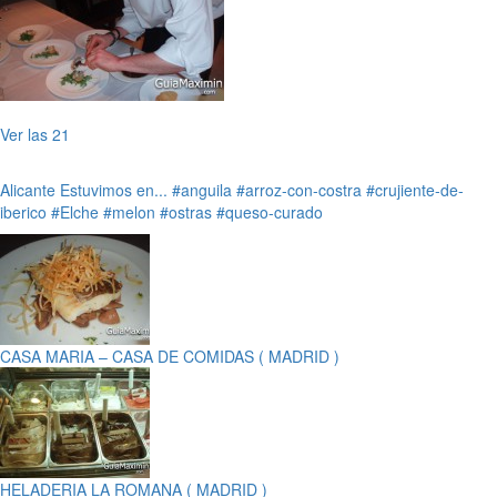
Ver las 21
Alicante
Estuvimos en...
#anguila
#arroz-con-costra
#crujiente-de-
iberico
#Elche
#melon
#ostras
#queso-curado
CASA MARIA – CASA DE COMIDAS ( MADRID )
HELADERIA LA ROMANA ( MADRID )