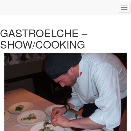
Des
nav
GASTROELCHE –
SHOW/COOKING