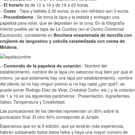
–
El horario
es de 12 a 16 y de 19 a 23 horas.
–
Costo
: Tapa y bebida 2,50 euros, si es con refresco son 3 euros.
–
Procedimiento
: Se toma la tapa y la bebida y entregan una
papeleta para votar, que se depositan en la urna. En la fotografía
inferior podéis ver la tapa de La Cumbre (en el Centro Comercial
Equinoccio), consistente en
Brocheta ensartenada de morcilla con
crujiente de langostino y cebolla caramelizada con crema de
Módena.
–
Contenido de la papeleta de votación
: Nombre del
establecimiento, nombre de la tapa (no sabemos muy bien por qué el
mismo, ya que solamente hay una tapa por establecimiento), nombre
del cliente (si no hay ningún premio si no hay nada ¿por qué?, se
puede poner Rodrigo Díaz de Vivar, Cristobal Colón, etc.) y la votación
de 1 a 10 en los siguientes parámetros : Presentación, Ingredientes,
Sabor, Temperatura y Creatividad.
Las puntuaciones de los clientes representan un 50% sobre la
puntuación final. El otro 50% corresponde al Jurado.
Esperamos que en la II edición, que ya tendrán más experiencia,
habrán subsanado todos estos fallos y haya una mayor número de