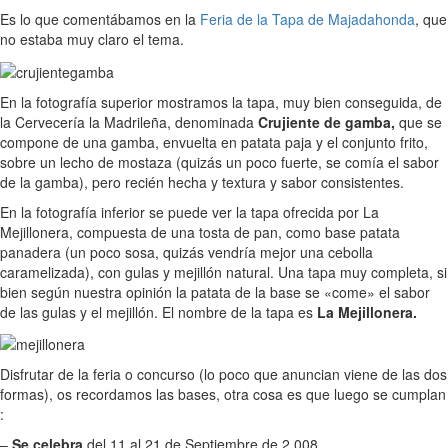
Es lo que comentábamos en la
Feria de la Tapa de Majadahonda
, que
no estaba muy claro el tema.
En la fotografía superior mostramos la tapa, muy bien conseguida, de
la Cervecería la Madrileña, denominada
Crujiente de gamba,
que se
compone de una gamba, envuelta en patata paja y el conjunto frito,
sobre un lecho de mostaza (quizás un poco fuerte, se comía el sabor
de la gamba), pero recién hecha y textura y sabor consistentes.
En la fotografía inferior se puede ver la tapa ofrecida por La
Mejillonera, compuesta de una tosta de pan, como base patata
panadera (un poco sosa, quizás vendría mejor una cebolla
caramelizada), con gulas y mejillón natural. Una tapa muy completa, si
bien según nuestra opinión la patata de la base se «come» el sabor
de las gulas y el mejillón. El nombre de la tapa es
La Mejillonera.
Disfrutar de la feria o concurso (lo poco que anuncian viene de las dos
formas), os recordamos las bases, otra cosa es que luego se cumplan
:
–
Se celebra
del 11 al 21 de Septiembre de 2.008.