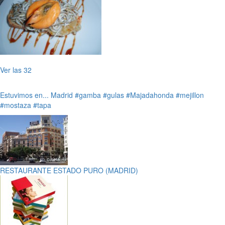
Ver las 32
Estuvimos en...
Madrid
#gamba
#gulas
#Majadahonda
#mejillon
#mostaza
#tapa
RESTAURANTE ESTADO PURO (MADRID)