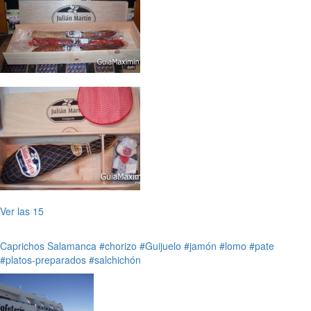
Ver las 15
Caprichos
Salamanca
#chorizo
#Guijuelo
#jamón
#lomo
#pate
#platos-preparados
#salchichón