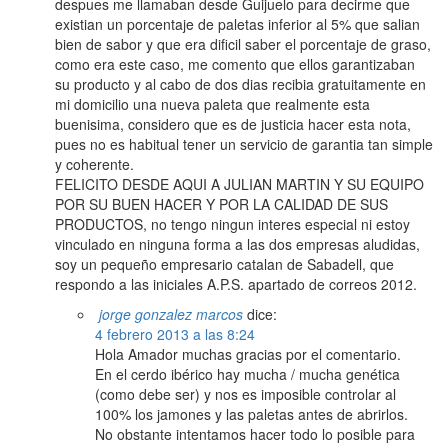
despues me llamaban desde Guijuelo para decirme que
existian un porcentaje de paletas inferior al 5% que salian
bien de sabor y que era dificil saber el porcentaje de graso,
como era este caso, me comento que ellos garantizaban
su producto y al cabo de dos dias recibia gratuitamente en
mi domicilio una nueva paleta que realmente esta
buenisima, considero que es de justicia hacer esta nota,
pues no es habitual tener un servicio de garantia tan simple
y coherente.
FELICITO DESDE AQUI A JULIAN MARTIN Y SU EQUIPO
POR SU BUEN HACER Y POR LA CALIDAD DE SUS
PRODUCTOS, no tengo ningun interes especial ni estoy
vinculado en ninguna forma a las dos empresas aludidas,
soy un pequeño empresario catalan de Sabadell, que
respondo a las iniciales A.P.S. apartado de correos 2012.
jorge gonzalez marcos
dice:
4 febrero 2013 a las 8:24
Hola Amador muchas gracias por el comentario.
En el cerdo ibérico hay mucha / mucha genética
(como debe ser) y nos es imposible controlar al
100% los jamones y las paletas antes de abrirlos.
No obstante intentamos hacer todo lo posible para